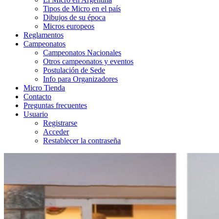
Tipos de Micro en el país
Dibujos de su época
Micros europeos
Reglamentos
Campeonatos
Campeonatos Nacionales
Otros campeonatos y eventos
Postulación de Sede
Info para Organizadores
Micro Tienda
Contacto
Preguntas frecuentes
Usuario
Registrarse
Acceder
Restablecer la contraseña