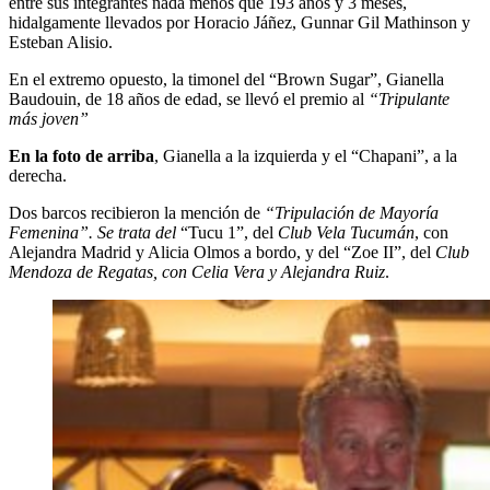
entre sus integrantes nada menos que 193 años y 3 meses,
hidalgamente llevados por Horacio Jáñez, Gunnar Gil Mathinson y
Esteban Alisio.
En el extremo opuesto, la timonel del “Brown Sugar”, Gianella
Baudouin, de 18 años de edad, se llevó el premio al
“Tripulante
más joven”
En la foto de arriba
, Gianella a la izquierda y el “Chapani”, a la
derecha.
Dos barcos recibieron la mención de
“Tripulación de Mayoría
Femenina”. Se trata del
“Tucu 1”, del
Club Vela Tucumán
, con
Alejandra Madrid y Alicia Olmos a bordo, y del “Zoe II”, del
Club
Mendoza de Regatas, con Celia Vera y Alejandra Ruiz
.