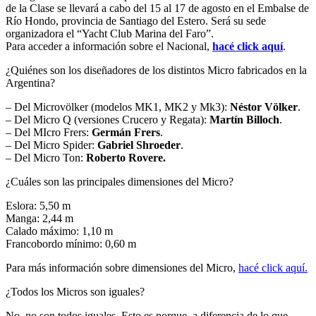
de la Clase se llevará a cabo del 15 al 17 de agosto en el Embalse de
Río Hondo, provincia de Santiago del Estero. Será su sede
organizadora el “Yacht Club Marina del Faro”.
Para acceder a información sobre el Nacional,
hacé click aquí
.
¿Quiénes son los diseñadores de los distintos Micro fabricados en la
Argentina?
– Del Microvölker (modelos MK1, MK2 y Mk3):
Néstor Völker
.
– Del Micro Q (versiones Crucero y Regata):
Martín Billoch
.
– Del MIcro Frers:
Germán Frers
.
– Del Micro Spider:
Gabriel Shroeder
.
– Del Micro Ton:
Roberto Rovere.
¿Cuáles son las principales dimensiones del Micro?
Eslora: 5,50 m
Manga: 2,44 m
Calado máximo: 1,10 m
Francobordo mínimo: 0,60 m
Para más información sobre dimensiones del Micro,
hacé click aquí.
¿Todos los Micros son iguales?
No, no son todos iguales. Esto es porque, a diferencia de lo que