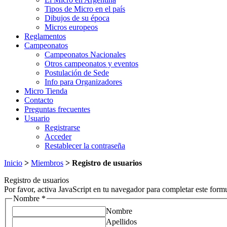
Tipos de Micro en el país
Dibujos de su época
Micros europeos
Reglamentos
Campeonatos
Campeonatos Nacionales
Otros campeonatos y eventos
Postulación de Sede
Info para Organizadores
Micro Tienda
Contacto
Preguntas frecuentes
Usuario
Registrarse
Acceder
Restablecer la contraseña
Inicio
>
Miembros
>
Registro de usuarios
Registro de usuarios
Por favor, activa JavaScript en tu navegador para completar este formu
Nombre
*
Nombre
Apellidos