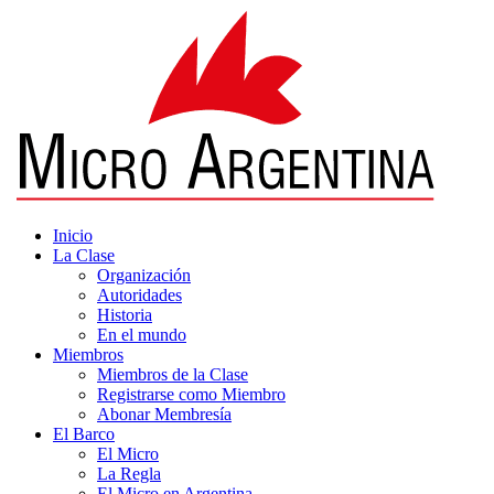
Inicio
La Clase
Organización
Autoridades
Historia
En el mundo
Miembros
Miembros de la Clase
Registrarse como Miembro
Abonar Membresía
El Barco
El Micro
La Regla
El Micro en Argentina