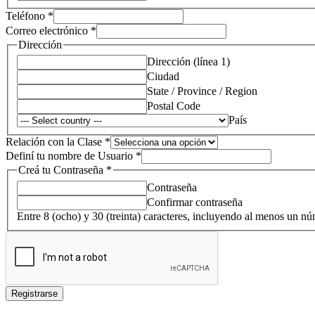
Teléfono
*
Correo electrónico
*
Dirección
Dirección (línea 1)
Ciudad
State / Province / Region
Postal Code
País
Relación con la Clase
*
amarra
Definí tu nombre de Usuario
*
Creá
Creá tu Contraseña
*
Correo
Contraseña
Confirmar contraseña
Entre 8 (ocho) y 30 (treinta) caracteres, incluyendo al menos un 
Registrarse