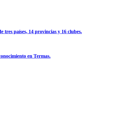
 tres países, 14 provincias y 16 clubes.
econocimiento en Termas.