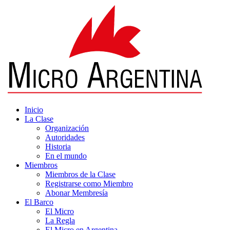
Inicio
La Clase
Organización
Autoridades
Historia
En el mundo
Miembros
Miembros de la Clase
Registrarse como Miembro
Abonar Membresía
El Barco
El Micro
La Regla
El Micro en Argentina