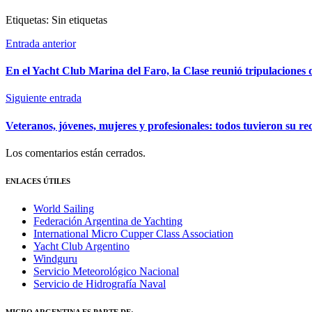
Etiquetas: Sin etiquetas
Entrada anterior
En el Yacht Club Marina del Faro, la Clase reunió tripulaciones de
Siguiente entrada
Veteranos, jóvenes, mujeres y profesionales: todos tuvieron su r
Los comentarios están cerrados.
ENLACES ÚTILES
World Sailing
Federación Argentina de Yachting
International Micro Cupper Class Association
Yacht Club Argentino
Windguru
Servicio Meteorológico Nacional
Servicio de Hidrografía Naval
MICRO ARGENTINA ES PARTE DE: