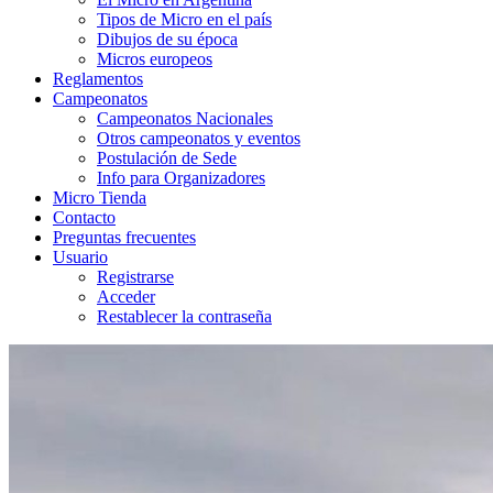
Tipos de Micro en el país
Dibujos de su época
Micros europeos
Reglamentos
Campeonatos
Campeonatos Nacionales
Otros campeonatos y eventos
Postulación de Sede
Info para Organizadores
Micro Tienda
Contacto
Preguntas frecuentes
Usuario
Registrarse
Acceder
Restablecer la contraseña