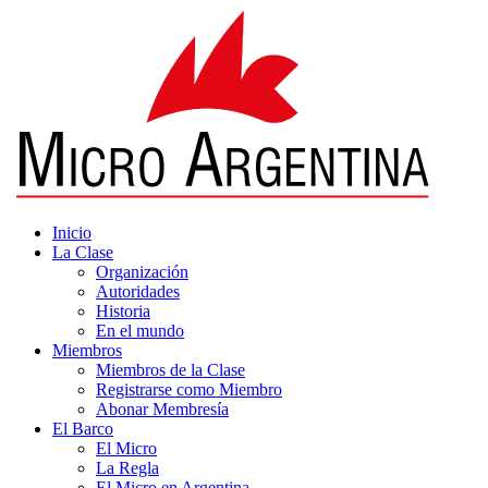
Inicio
La Clase
Organización
Autoridades
Historia
En el mundo
Miembros
Miembros de la Clase
Registrarse como Miembro
Abonar Membresía
El Barco
El Micro
La Regla
El Micro en Argentina